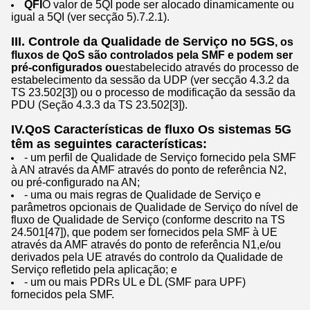
QFI
O valor de 5QI pode ser alocado dinamicamente ou
igual a 5QI (ver secção 5).7.2.1).
III. Controle da Qualidade de Serviço no 5GS
, os
fluxos de QoS são controlados pela SMF e podem ser
pré-configurados ou
estabelecido através do processo de
estabelecimento da sessão da UDP (ver secção 4.3.2 da
TS 23.502[3]) ou o processo de modificação da sessão da
PDU (Seção 4.3.3 da TS 23.502[3]).
IV.QoS Características de fluxo Os sistemas 5G
têm as seguintes características:
- um perfil de Qualidade de Serviço fornecido pela SMF
à AN através da AMF através do ponto de referência N2,
ou pré-configurado na AN;
- uma ou mais regras de Qualidade de Serviço e
parâmetros opcionais de Qualidade de Serviço do nível de
fluxo de Qualidade de Serviço (conforme descrito na TS
24.501[47]), que podem ser fornecidos pela SMF à UE
através da AMF através do ponto de referência N1,e/ou
derivados pela UE através do controlo da Qualidade de
Serviço refletido pela aplicação; e
- um ou mais PDRs UL e DL (SMF para UPF)
fornecidos pela SMF.