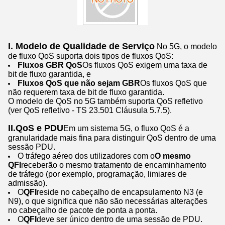
I. Modelo de Qualidade de Serviço
No 5G, o modelo
de fluxo QoS suporta dois tipos de fluxos QoS:
Fluxos GBR QoS
Os fluxos QoS exigem uma taxa de
bit de fluxo garantida, e
Fluxos QoS que não sejam GBR
Os fluxos QoS que
não requerem taxa de bit de fluxo garantida.
O modelo de QoS no 5G também suporta QoS refletivo
(ver QoS refletivo - TS 23.501 Cláusula 5.7.5).
II.QoS e PDU
Em um sistema 5G, o fluxo QoS é a
granularidade mais fina para distinguir QoS dentro de uma
sessão PDU.
O tráfego aéreo dos utilizadores com o
O mesmo
QFI
receberão o mesmo tratamento de encaminhamento
de tráfego (por exemplo, programação, limiares de
admissão).
O
QFI
reside no cabeçalho de encapsulamento N3 (e
N9), o que significa que não são necessárias alterações
no cabeçalho de pacote de ponta a ponta.
O
QFI
deve ser único dentro de uma sessão de PDU.