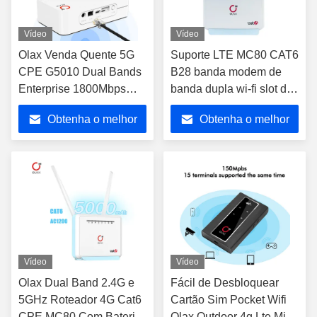
Vídeo
Vídeo
Olax Venda Quente 5G
Suporte LTE MC80 CAT6
CPE G5010 Dual Bands
B28 banda modem de
Enterprise 1800Mbps
banda dupla wi-fi slot de
velocidade 5g Wifi
cartão SIM sem fio
Obtenha o melhor
Obtenha o melhor
Router com um slot de
roteador CPE uso
cartão SIM sem antena
doméstico
preço
preço
Vídeo
Vídeo
Olax Dual Band 2.4G e
Fácil de Desbloquear
5GHz Roteador 4G Cat6
Cartão Sim Pocket Wifi
CPE MC80 Com Bateria
Olax Outdoor 4g Lte Mini