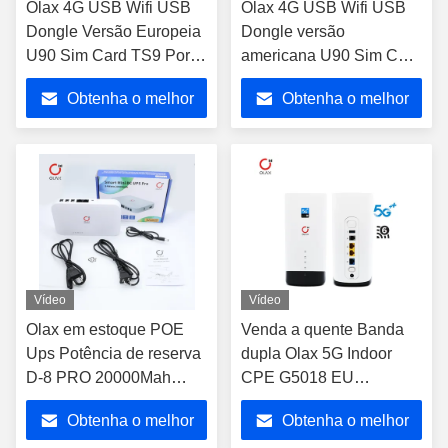
Olax 4G USB Wifi USB
Olax 4G USB Wifi USB
Dongle Versão Europeia
Dongle versão
U90 Sim Card TS9 Port
americana U90 Sim Card
Antenna 4G LTE-
Porta de antena 4G LTE
Obtenha o melhor
Obtenha o melhor
Advanced Wifi Wingle
Wifi avançado
preço
preço
Vídeo
Vídeo
Olax em estoque POE
Venda a quente Banda
Ups Potência de reserva
dupla Olax 5G Indoor
D-8 PRO 20000Mah
CPE G5018 EU
Bateria de lítio para a
Desbloqueado 5G CPE
Obtenha o melhor
Obtenha o melhor
região do Oriente Médio
Roteador Móvel Modem