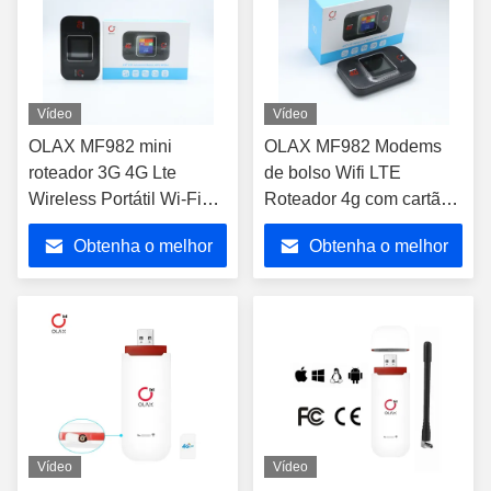
Vídeo
Vídeo
OLAX MF982 mini
OLAX MF982 Modems
roteador 3G 4G Lte
de bolso Wifi LTE
Wireless Portátil Wi-Fi
Roteador 4g com cartão
Pocket Mobile Hotspot
SIM Roteador Wifi 4g
Obtenha o melhor
Obtenha o melhor
Car Wi-Fi Roteador com
slot de cartão SIM
preço
preço
Vídeo
Vídeo