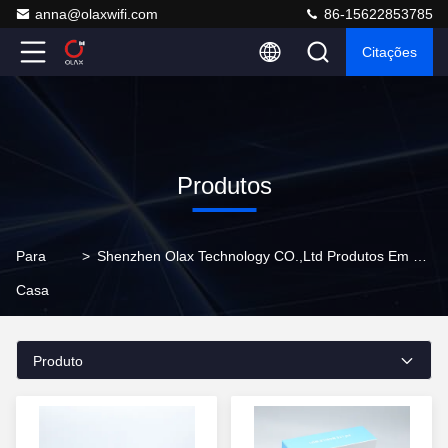
anna@olaxwifi.com
86-15622853785
Citações
Produtos
Para
>
Shenzhen Olax Technology CO.,Ltd Produtos Em Linha
Casa
Produto