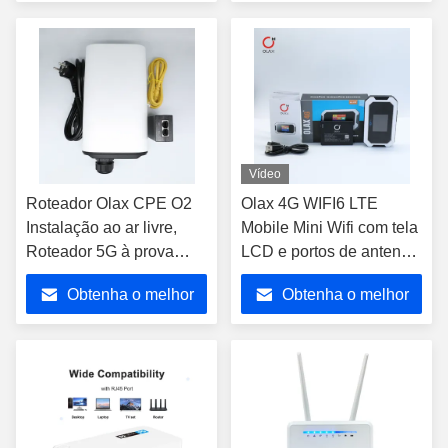
Iraque América Equador
sem fio CPE com cartão
preço
preço
SIM Modem sem fio
Vídeo
Roteador Olax CPE O2
Olax 4G WIFI6 LTE
Instalação ao ar livre,
Mobile Mini Wifi com tela
Roteador 5G à prova
LCD e portos de antena
d'água Empresa ou uso
Escanear código QR
Obtenha o melhor
Obtenha o melhor
doméstico
para conectar Wifi
preço
preço