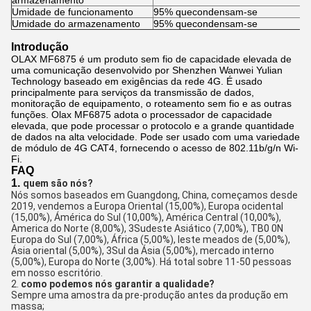
armazenamento
Umidade de funcionamento
95% quecondensam-se
Umidade do armazenamento
95% quecondensam-se
Introdução
OLAX MF6875 é um produto sem fio de capacidade elevada de
uma comunicação desenvolvido por Shenzhen Wanwei Yulian
Technology baseado em exigências da rede 4G. É usado
principalmente para serviços da transmissão de dados,
monitoração de equipamento, o roteamento sem fio e as outras
funções. Olax MF6875 adota o processador de capacidade
elevada, que pode processar o protocolo e a grande quantidade
de dados na alta velocidade. Pode ser usado com uma variedade
de módulo de 4G CAT4, fornecendo o acesso de 802.11b/g/n Wi-
Fi.
FAQ
1.
quem são nós?
Nós somos baseados em Guangdong, China, começamos desde 
2019, vendemos a Europa Oriental (15,00%), Europa ocidental 
(15,00%), Ámérica do Sul (10,00%), América Central (10,00%), 
America do Norte (8,00%), 3Sudeste Asiático (7,00%), TB0 0N 
Europa do Sul (7,00%), África (5,00%), leste meados de (5,00%), 
Ásia oriental (5,00%), 3Sul da Ásia (5,00%), mercado interno 
(5,00%), Europa do Norte (3,00%). Há total sobre 11-50 pessoas 
em nosso escritório.
2. 
como podemos nós garantir a qualidade?
Sempre uma amostra da pre-produção antes da produção em 
massa;