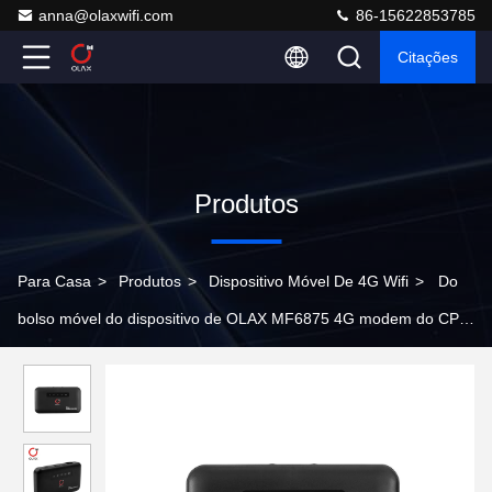
anna@olaxwifi.com
86-15622853785
Citações
Produtos
Para Casa
>
Produtos
>
Dispositivo Móvel De 4G Wifi
>
Do
bolso móvel do dispositivo de OLAX MF6875 4G modem do CPE
Wifi mini com Sim Card Slot