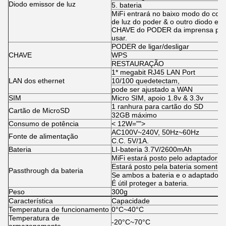
Diodo emissor de luz
5.
bateria
MiFi entrará no baixo modo do con
de luz do poder & o outro diodo emi
CHAVE do PODER da imprensa para a
usar.
PODER de ligar/desligar
CHAVE
WPS
RESTAURAÇÃO
1* megabit RJ45 LAN Port
LAN dos ethernet
10/100 quedetectam,
pode ser ajustado a WAN
SIM
Micro SIM, apoio 1.8v & 3.3v
1
ranhura para cartão do SD
Cartão de MicroSD
32GB
máximo
Consumo de potência
< 12W="">
AC100V~240V, 50Hz~60Hz
Fonte de alimentação
C.C. 5V/1A.
Bateria
LI-bateria 3.7V/2600mAh
MiFi estará posto pelo adaptador q
Estará posto pela bateria somente 
Passthrough da bateria
Se ambos a bateria e o adaptador s
É útil proteger a bateria.
Peso
300g
Característica
Capacidade
Temperatura de funcionamento
0°C~40°C
Temperatura de
-20°C~70°C