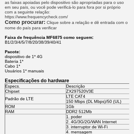
as faixas apoiadas pelo dispositivo são apropriadas para o uso 
em seu país, ou você pode verificá-lo para fora por si próprio 
com a seguinte relação:
https://www.frequencycheck.com/
Como procurar:
Clique sobre a relação e dê entrada com o 
nome do país para verificar
Faixa de frequência MF6875 como seguem:
B1/2/3/4/5/7/8/20/38/39/40/41
Pacote:
dispositivo de 1* 4G
Bateria 1*
Cabo 1*
Usuários 1* manuais
Especificações do hardware
Especs.
Descrição
Chipset
ZX297520V3E
LTE CAT4
Padrão de LTE
150 Mbps (DL Mbps)/50 (UL)
ROM
1Gb
RAM
DDR2 512Mb
1.
poder
2.
4G/3G/2G/WAN Internet
3.
interruptor de Wi-Fi
4.
mensagem