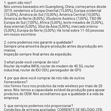
1. quem são nós?
Nós somos baseados em Guangdong, China, começamos desde
2019, vendemos a Europa Oriental (15,00%), Europa ocidental
(15,00%), Ámérica do Sul (10,00%), América Central (10,00%),
America do Norte (8,00%), 3Sudeste Asiático (7,00%), TB0 0N
Europa do Sul (7,00%), África (5,00%), leste meados de (5,00%),
Ásia oriental (5,00%), 3Sul da Ásia (5,00%), mercado interno
(5,00%), Europa do Norte (3,00%). Há total sobre 11-50 pessoas
em nosso escritório.
2. como podemos nós garantir a qualidade?
Sempre uma amostra da pre-produção antes da produção em
massa;
Inspeção sempre final antes da expedição;
3.what pode você comprar de nós?
Router da malha WiFi6, router do modem de 4G 5G, router
industrial, router de IDU ODU, perseguidor de GPS
4. por que deve você comprar de nós não de outros
fornecedores?
nós fomos foco nos produtos da rede wireless por mais de 20
anos. Nós temos a capacidade estável da produção para apoiar
produtos do OEM. Nós acreditamos que a qualidade é a vida da
empresa.
5. que serviços podemos nós proporcionar?
Condições de entrega aceitadas: CORRENTE DE RELÓGIO, CFR,