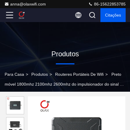
anna@olaxwifi.com
86-15622853785
Citações
Produtos
Para Casa
>
Produtos
>
Routeres Portáteis De Wifi
>
Preto
móvel 1800mhz 2100mhz 2600mhz do impulsionador do sinal de
OLAX WR01 4G LTE