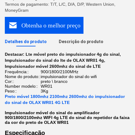
Termos de pagamento: T/T, L/C, D/A, D/P, Western Union,
MoneyGram
Obtenha o melhor preço
Detalhes do produto
Descrição do produto
Destacar:
Lte móvel preto do impulsionador 4g do sinal
,
Impulsionador do sinal do lte de OLAX WR01 4g
,
Impulsionador móvel 2600mhz do sinal de LTE
Frequência::
900/1800/2100MHz
Nome do produto::
impulsionador do sinal do wifi
Cor::
preto \ branco
Number modelo::
WR01
Peso::
3Kg
Preto móvel 1800mhz 2100mhz 2600mhz do impulsionador
do sinal de OLAX WR01 4G LTE
Impulsionador móvel do sinal do amplificador
900/1800/2100mhz WIFI 4g LTE do sinal do repetidor da faixa
da cor do preto de OLAX WR01
Especificação