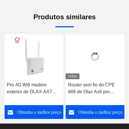
Produtos similares
Vídeo
Pro 4G Wifi modem
Router sem fio do CPE
exterior de OLAX AX7
Wifi de Olax Ax6 pro
com Sim Card Slot
300Mbps Cat4 4000mah
5000mah 300mbps
4G LTE da casa
o
Obtenha o melhor preço
Obtenha o melhor preço