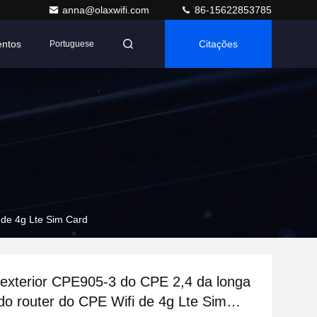
anna@olaxwifi.com
86-15622853785
entos
Citações
Portuguese
 de 4g Lte Sim Card
 exterior CPE905-3 do CPE 2,4 da longa
 do router do CPE Wifi de 4g Lte Sim