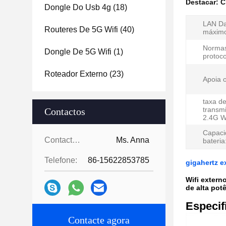
Destacar:
C
Dongle Do Usb 4g
(18)
LAN Da
Routeres De 5G Wifi
(40)
máximo
Norma
Dongle De 5G Wifi
(1)
protoco
Roteador Externo
(23)
Apoia 
taxa d
transm
Contactos
2.4G Wi
Capaci
Contactos:
Ms. Anna
bateria
Telefone:
86-15622853785
gigahertz e
Wifi extern
de alta pot
Especif
Contacte agora