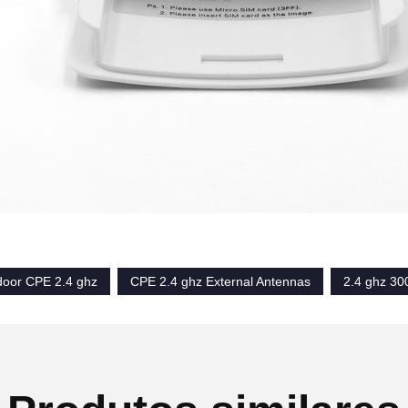
oor CPE 2.4 ghz
CPE 2.4 ghz External Antennas
2.4 ghz 3