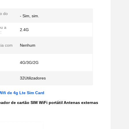
o do
- Sim, sim.
ou a
2.4G
:
cia com
Nenhum
4G/3G/2G
32Utilizadores
Wifi de 4g Lte Sim Card
dor de cartão SIM WiFi portátil Antenas externas