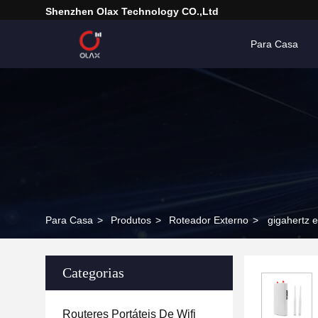
Shenzhen Olax Technology CO.,Ltd
Para Casa
Para Casa
>
Produtos
>
Roteador Externo
>
gigahertz 
Categorias
Routeres Portáteis De Wifi