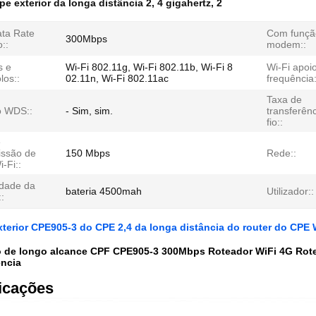
pe exterior da longa distância 2
,
4 gigahertz
,
2
ta Rate
Com funçã
300Mbps
::
modem::
s e
Wi-Fi 802.11g, Wi-Fi 802.11b, Wi-Fi 8
Wi-Fi apoi
los::
02.11n, Wi-Fi 802.11ac
frequência:
Taxa de
o WDS::
- Sim, sim.
transferên
fio::
e
issão de
150 Mbps
Rede::
-Fi::
dade da
bateria 4500mah
Utilizador::
::
xterior CPE905-3 do CPE 2,4 da longa distância do router do CPE 
o de longo alcance CPF CPE905-3 300Mbps Roteador WiFi 4G Rotea
ência
icações