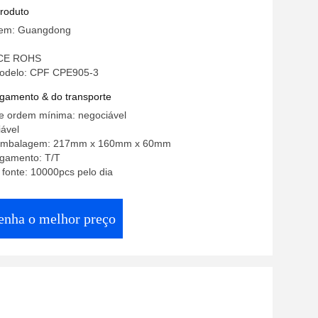
produto
gem: Guangdong
: CE ROHS
odelo: CPF CPE905-3
gamento & do transporte
e ordem mínima: negociável
ável
 embalagem: 217mm x 160mm x 60mm
gamento: T/T
 fonte: 10000pcs pelo dia
enha o melhor preço