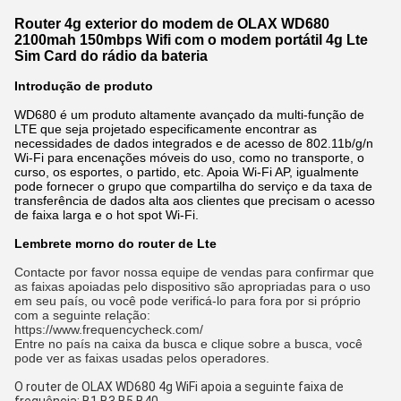
Router 4g exterior do modem de OLAX WD680
2100mah 150mbps Wifi com o modem portátil 4g Lte
Sim Card do rádio da bateria
Introdução de produto
WD680 é um produto altamente avançado da multi-função de
LTE que seja projetado especificamente encontrar as
necessidades de dados integrados e de acesso de 802.11b/g/n
Wi-Fi para encenações móveis do uso, como no transporte, o
curso, os esportes, o partido, etc. Apoia Wi-Fi AP, igualmente
pode fornecer o grupo que compartilha do serviço e da taxa de
transferência de dados alta aos clientes que precisam o acesso
de faixa larga e o hot spot Wi-Fi.
Lembrete morno do router de Lte
Contacte por favor nossa equipe de vendas para confirmar que 
as faixas apoiadas pelo dispositivo são apropriadas para o uso 
em seu país, ou você pode verificá-lo para fora por si próprio 
com a seguinte relação:
https://www.frequencycheck.com/
Entre no país na caixa da busca e clique sobre a busca, você 
pode ver as faixas usadas pelos operadores.
O router de OLAX WD680 4g WiFi apoia a seguinte faixa de 