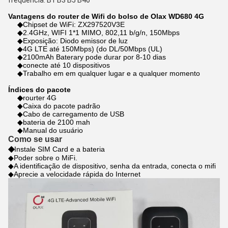
frequência: B1 B3 B5 B40
Vantagens do router de Wifi do bolso de Olax WD680 4G
◆
Chipset de WiFi: ZX297520V3E
◆2.4GHz, WIFI 1*1 MIMO, 802,11 b/g/n, 150Mbps
◆Exposição: Diodo emissor de luz
◆4G LTE até 150Mbps) (do DL/50Mbps (UL)
◆2100mAh Baterary pode durar por 8-10 dias
◆conecte até 10 dispositivos
◆Trabalho em em qualquer lugar e a qualquer momento
Índices do pacote
◆
rourter 4G
◆Caixa do pacote padrão
◆Cabo de carregamento de USB
◆bateria de 2100 mah
◆Manual do usuário
Como se usar
◆
Instale SIM Card e a bateria
◆Poder sobre o MiFi.
◆
A identificação de dispositivo, senha da entrada, conecta o mifi
◆Aprecie a velocidade rápida do Internet