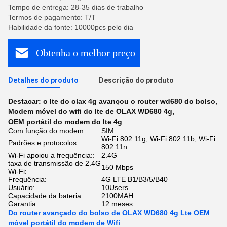
Tempo de entrega: 28-35 dias de trabalho
Termos de pagamento: T/T
Habilidade da fonte: 10000pcs pelo dia
Obtenha o melhor preço
Detalhes do produto
Descrição do produto
Destacar:
o lte do olax 4g avançou o router wd680 do bolso
,
Modem móvel do wifi do lte de OLAX WD680 4g
,
OEM portátil do modem do lte 4g
Com função do modem::
SIM
Wi-Fi 802.11g, Wi-Fi 802.11b, Wi-Fi
Padrões e protocolos:
802.11n
Wi-Fi apoiou a frequência::
2.4G
taxa de transmissão de 2.4G
150 Mbps
Wi-Fi:
Frequência:
4G LTE B1/B3/5/B40
Usuário:
10Users
Capacidade da bateria:
2100MAH
Garantia:
12 meses
Do router avançado do bolso de OLAX WD680 4g Lte OEM
móvel portátil do modem de Wifi