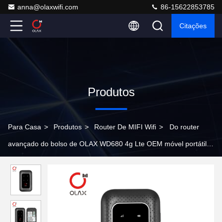
anna@olaxwifi.com
86-15622853785
Citações
Produtos
Para Casa
>
Produtos
>
Router De MIFI Wifi
>
Do router
avançado do bolso de OLAX WD680 4g Lte OEM móvel portátil
do modem de Wifi