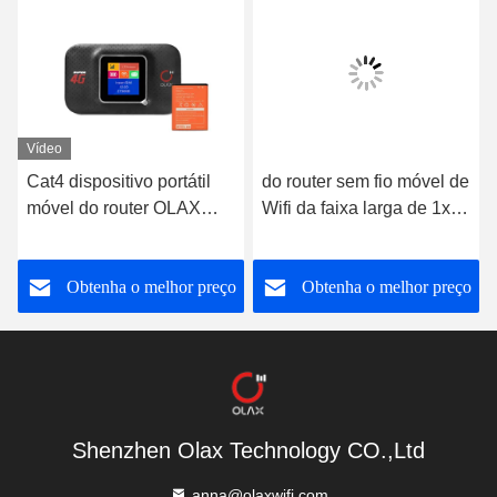
Vídeo
Cat4 dispositivo portátil
do router sem fio móvel de
móvel do router OLAX
Wifi da faixa larga de 1x1
MF982 Mifi do preto MIFI
MIMO 4g Lte exposição
Wifi
portátil do LCD do ponto
o
Obtenha o melhor preço
Obtenha o melhor preço
quente de Mifi
Shenzhen Olax Technology CO.,Ltd
anna@olaxwifi.com