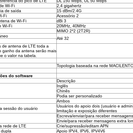
sferência do pico de LTE
DL 150 Mbps, UL 50 Mbps
de Wi-Fi
2,4 gigahertz
ia de saída
15 dBm/2.4G
i-Fi
Acessório 2
tena de Wi-Fi
dBi 3
 Wi-Fi
20MHz, 40MHz
MIMO 2*2 (2T2R)
tâneo
Até 32
s de antena de LTE toda a
 o ganho da antena serão mais
e o valor na tabela.
Topologia baseada na rede MACILENTO
ções do software
Descrição
Inglês
Chinês
Podia ser personalizado
Ambos
Usuários do apoio dois (usuário e admi
ma sessão do usuário
limitação e exposição diferentes
Escreva/enviar/para receber mensagens
Envie/para receber mensagens extra lo
da rede de LTE
Crie/supressão/editam APN
 dupla
Apoio IPV4, IPV6, IPV4V6