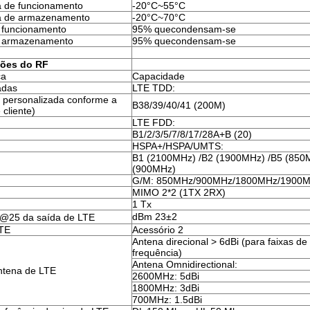
 de funcionamento
-20°C~55°C
a de armazenamento
-20°C~70°C
 funcionamento
95% quecondensam-se
 armazenamento
95% quecondensam-se
ções do RF
ca
Capacidade
adas
LTE TDD:
á personalizada conforme a
B38/39/40/41 (200M)
 cliente)
LTE FDD:
B1/2/3/5/7/8/17/28A+B (20)
HSPA+/HSPA/UMTS:
B1 (2100MHz) /B2 (1900MHz) /B5 (850
(900MHz)
G/M: 850MHz/900MHz/1800MHz/1900
MIMO 2*2 (1TX 2RX)
1 Tx
dBm 23±2
@25 da saída de LTE
LTE
Acessório 2
Antena direcional > 6dBi (para faixas de 
frequência)
Antena Omnidirectional:
ntena de LTE
2600MHz: 5dBi
1800MHz: 3dBi
700MHz: 1.5dBi