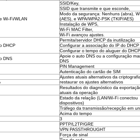
SSID/Key,
SSID que transmite e que esconde,
Modo da segurança: Nenhuns (abra), 
de Wi-Fi/WLAN
(AES), e WPA/WPA2-PSK (TKIP/AES)
Instalação de WPS,
Wi-Fi MAC Filter,
Wi-Fi avançou ajustes.
Permita/servidor DHCP da inutilização
do DHCP
Configurar a associação do IP do DHCP
Configurar o tempo do aluguer do DHC
Apoie o auto DNS ou a configuração ma
do DNS
DNS
PIN Management
Autenticação do cartão de SIM
Ajustes atuais alternativos da criptografi
restaurar os ajustes alternativos
o
Resultados do diagnóstico da exportaçã
atuais da operação
Estado da relação (LAN/Wi-Fi conectou
dispositivos)
Tráfego da transmissão/recepção em un
Acima do tempo
3
PPTP/L2TP/GRE
VPN PASSTHROUGHT
Força de sinal