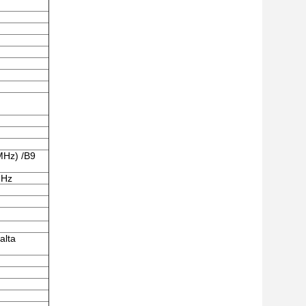
MHz) /B9
MHz
alta