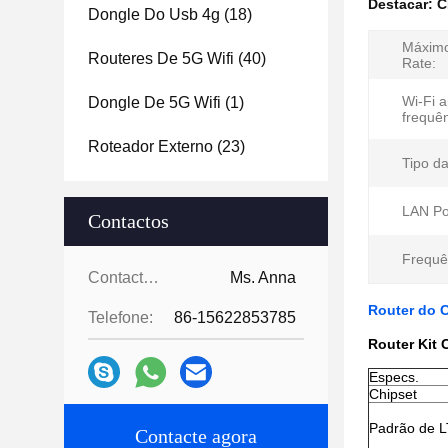
Destacar:
C
Dongle Do Usb 4g
(18)
Máximo
Routeres De 5G Wifi
(40)
Rate:
Wi-Fi a
Dongle De 5G Wifi
(1)
frequên
Roteador Externo
(23)
Tipo da
LAN Po
Contactos
Frequê
Contactos:
Ms. Anna
Router do 
Telefone:
86-15622853785
Router Kit 
Especs.
Chipset
Padrão de 
Contacte agora