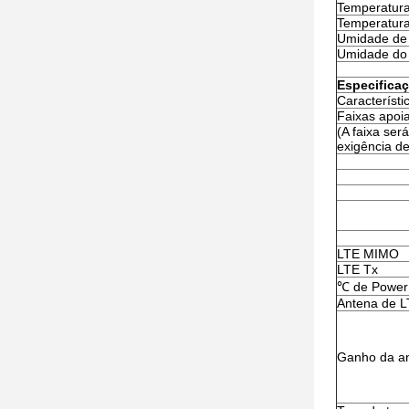
Temperatura
Temperatur
Umidade de
Umidade do
Especifica
Característi
Faixas apoi
(A faixa ser
exigência de
LTE MIMO
LTE Tx
℃ de Power
Antena de 
Ganho da a