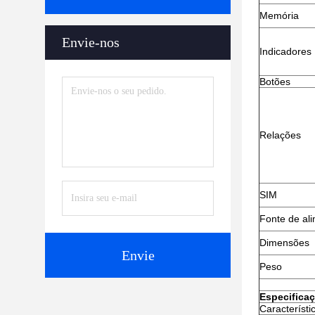
Memória
Envie-nos
Indicadores
Botões
Relações
SIM
Fonte de al
Dimensões
Envie
Peso
Especifica
Característi