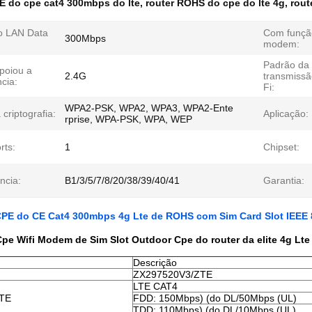
E do cpe cat4 300mbps do lte
,
router ROHS do cpe do lte 4g
,
rout
 LAN Data
Com funçã
300Mbps
modem:
Padrão da
poiou a
2.4G
transmissã
cia:
Fi:
WPA2-PSK, WPA2, WPA3, WPA2-Ente
 criptografia:
Aplicação:
rprise, WPA-PSK, WPA, WEP
rts:
1
Chipset:
ncia:
B1/3/5/7/8/20/38/39/40/41
Garantia:
CPE do CE Cat4 300mbps 4g Lte de ROHS com Sim Card Slot IEEE 
Cpe Wifi Modem de Sim Slot Outdoor Cpe do router da elite 4g Lte
Descrição
ZX297520V3/ZTE
LTE CAT4
LTE
FDD: 150Mbps) (do DL/50Mbps (UL)
TDD: 110Mbps) (do DL/10Mbps (UL)