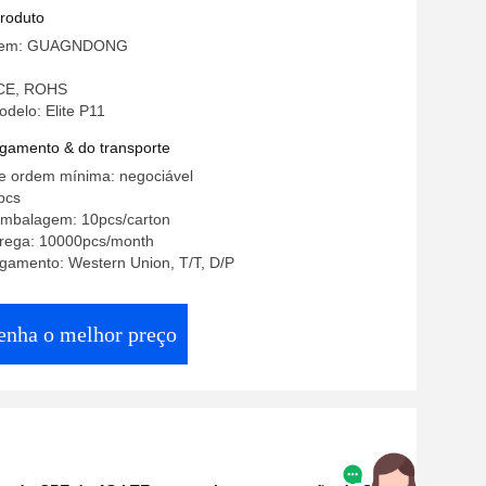
produto
igem: GUAGNDONG
: CE, ROHS
delo: Elite P11
gamento & do transporte
e ordem mínima: negociável
pcs
embalagem: 10pcs/carton
rega: 10000pcs/month
gamento: Western Union, T/T, D/P
enha o melhor preço