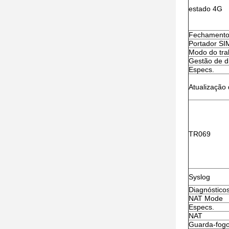
estado 4G
Fechamento 
Portador SI
Modo do tra
Gestão de di
Especs.
Atualização 
TR069
Syslog
Diagnóstico
NAT Mode
Especs.
NAT
Guarda-fog