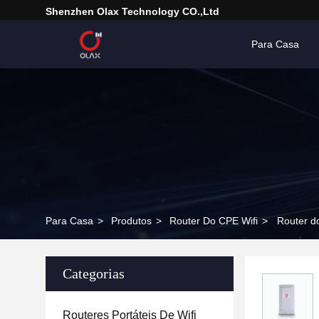
Shenzhen Olax Technology CO.,Ltd
Para Casa
Para Casa
>
Produtos
>
Router Do CPE Wifi
>
Router d
Categorias
Routeres Portáteis De Wifi