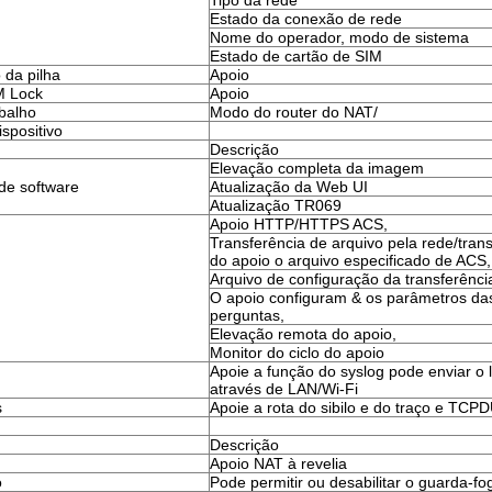
Tipo da rede
Estado da conexão de rede
Nome do operador, modo de sistema
Estado de cartão de SIM
da pilha
Apoio
M Lock
Apoio
balho
Modo do router do NAT/
spositivo
Descrição
Elevação completa da imagem
de software
Atualização da Web UI
Atualização TR069
Apoio HTTP/HTTPS ACS,
Transferência de arquivo pela rede/tran
do apoio o arquivo especificado de ACS,
Arquivo de configuração da transferênci
O apoio configuram & os parâmetros da
perguntas,
Elevação remota do apoio,
Monitor do ciclo do apoio
Apoie a função do syslog pode enviar o 
através de LAN/Wi-Fi
s
Apoie a rota do sibilo e do traço e TCP
Descrição
Apoio NAT à revelia
o
Pode permitir ou desabilitar o guarda-fo