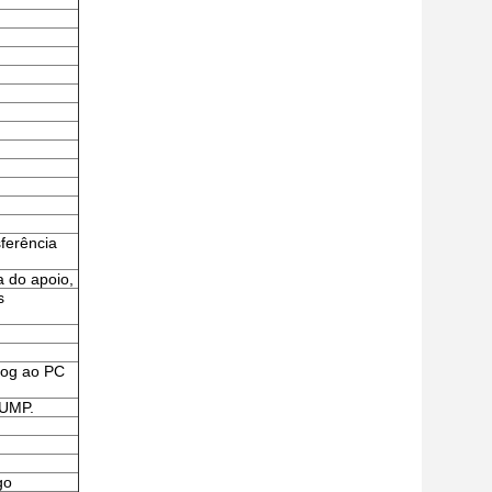
sferência
a do apoio,
s
log ao PC
DUMP.
go