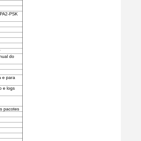
WPA2-PSK
P
nual do
a e para
o e logs
s pacotes