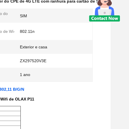
er do CPE de 4G LTE com ranhura para cartão de SIM
o do
SIM
o de Wi-
802.11n
Exterior e casa
ZX297520V3E
1 ano
802,11 B/G/N
 Wifi de OLAX P11