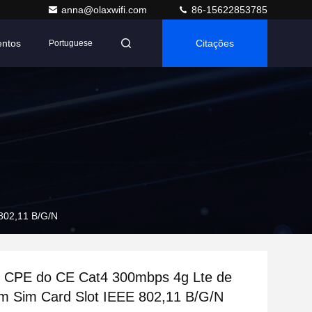
anna@olaxwifi.com
86-15622853785
entos
Citações
Portuguese
802,11 B/G/N
o CPE do CE Cat4 300mbps 4g Lte de
 Sim Card Slot IEEE 802,11 B/G/N