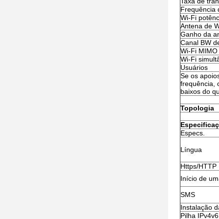
Taxa de tran
Frequência 
Wi-Fi potênc
Antena de W
Ganho da an
Canal BW de
Wi-Fi MIMO
Wi-Fi simul
Usuários
Se os apoio
frequência,
baixos do qu
Topologia
Especifica
Especs.
Língua
Https/HTTP
Início de u
SMS
Instalação 
Pilha IPv4v6