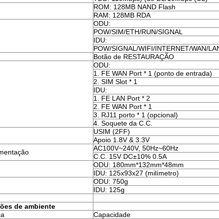
ROM: 128MB NAND Flash
RAM: 128MB RDA
ODU:
POW/SIM/ETH/RUN/SIGNAL
IDU:
POW/SIGNAL/WIFI/INTERNET/WAN/LA
Botão de RESTAURAÇÃO
ODU:
1. FE WAN Port * 1 (ponto de entrada)
2. SIM Slot * 1
IDU:
1. FE LAN Port * 2
2. FE WAN Port * 1
3. RJ11 porto * 1 (opcional)
4. Soquete da C.C.
USIM (2FF)
Apoio 1.8V & 3.3V
AC100V~240V, 50Hz~60Hz
imentação
C.C. 15V DC±10% 0.5A
ODU: 180mm*132mm*48mm
IDU: 125x93x27 (milímetro)
ODU: 750g
IDU: 125g
ções de ambiente
ca
Capacidade