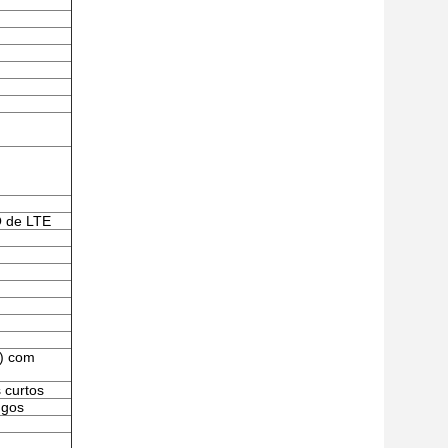
 de LTE
n) com
 curtos
ngos