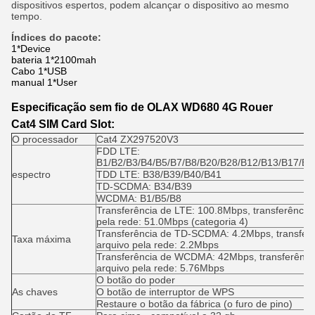
dispositivos espertos, podem alcançar o dispositivo ao mesmo
tempo.
Índices do pacote:
1*Device
bateria 1*2100mah
Cabo 1*USB
manual 1*User
Especificação sem fio de OLAX WD680 4G
Rouer
Cat4 SIM Card Slot
:
O processador
Cat4 ZX297520V3
FDD LTE:
B1/B2/B3/B4/B5/B7/B8/B20/B28/B12/B13/B17/B6
espectro
TDD LTE: B38/B39/B40/B41
TD-SCDMA: B34/B39
WCDMA: B1/B5/B8
Transferência de LTE: 100.8Mbps, transferência 
pela rede: 51.0Mbps (categoria 4)
Transferência de TD-SCDMA: 4.2Mbps, transferê
Taxa máxima
arquivo pela rede: 2.2Mbps
Transferência de WCDMA: 42Mbps, transferênci
arquivo pela rede: 5.76Mbps
O botão do poder
As chaves
O botão de interruptor de WPS
Restaure o botão da fábrica (o furo de pino)