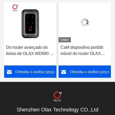
Vídeo
Do router avançado do
Cat4 dispositivo portátil
bolso de OLAX WD680 4g
móvel do router OLAX
Lte OEM móvel portátil do
MF982 Mifi do preto MIFI
modem de Wifi
Wifi
o
Obtenha o melhor preço
Obtenha o melhor preço
Shenzhen Olax Technology CO.,Ltd