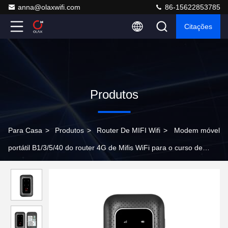
anna@olaxwifi.com
86-15622853785
Citações
Produtos
Para Casa
>
Produtos
>
Router De MIFI Wifi
>
Modem móvel
portátil B1/3/5/40 do router 4G de Mifis WiFi para o curso de
carro OLAX WD680