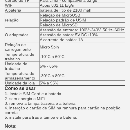
Cartão do TF
Para cima - compatível a 32 gb
WIFI
Apoio 802,11 b/g/n
A bateria
bateria de lítio de 2100 mah
Relação de MicroUSB
relação
Relação padrão de USIM
Relação de MicroSD
A tensão de entrada: 100V~240V, 50Hz~60Hz
O adaptador
A tensão da saída: 5V DC±10%
A corrente de saída: 1A
Relação de
Micro 5pin
carregamento
Temperatura de
-10°C a 60°C
trabalho
Umidade de
5% - 65%
trabalho
Temperatura de
-30°C a 80°C
armazenamento
Umidade da loja
5% a 95%
Como se usar
1.
Instale SIM Card e a bateria
2. sem energia o MiFi.
3. remova a tampa traseira e a bateria.
4. inserção o cartão de SIM na ranhura para cartão na posição
correta.
5. instale para trás a tampa e a bateria.
Nota: