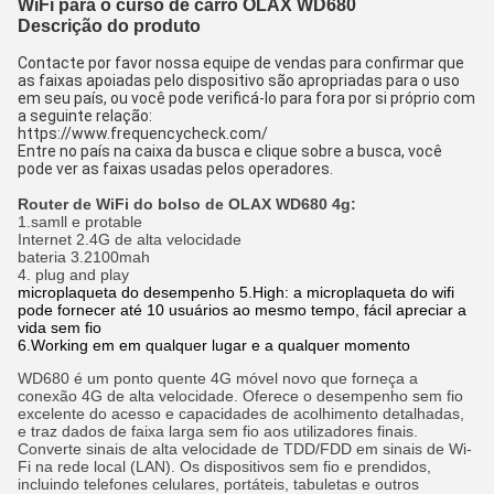
WiFi para o curso de carro OLAX WD680
Descrição do produto
Contacte por favor nossa equipe de vendas para confirmar que 
as faixas apoiadas pelo dispositivo são apropriadas para o uso 
em seu país, ou você pode verificá-lo para fora por si próprio com 
a seguinte relação:
https://www.frequencycheck.com/
Entre no país na caixa da busca e clique sobre a busca, você 
pode ver as faixas usadas pelos operadores.
Router de WiFi do bolso de OLAX WD680 4g:
1.samll e protable
Internet 2.4G de alta velocidade
bateria 3.2100mah
4. plug and play
microplaqueta do desempenho
5.High
: a microplaqueta do wifi
pode fornecer até 10 usuários ao mesmo tempo, fácil apreciar a
vida sem fio
6.Working em em qualquer lugar e a qualquer momento
WD680 é um ponto quente 4G móvel novo que forneça a
conexão 4G de alta velocidade. Oferece o desempenho sem fio
excelente do acesso e capacidades de acolhimento detalhadas,
e traz dados de faixa larga sem fio aos utilizadores finais.
Converte sinais de alta velocidade de TDD/FDD em sinais de Wi-
Fi na rede local (LAN). Os dispositivos sem fio e prendidos,
incluindo telefones celulares, portáteis, tabuletas e outros