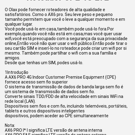
O Olax pode fornecer roteadores de alta qualidade e
satisfatórios. Como o AX6 pro. Seu leve peso e pequeno
tamanho permitem que você o leve a qualquer momento e em
qualquer lugar.
Você pode usá-lo em casa,também pode usá-lo fora.Por
exemplo,quando você não está em casa,mas você quer usar
wifi,você está preocupado com a segurança da sua privacidade
online,Então você não quer usar o wifi público.Então pode tirar o
seu cartão SIM e inserí-lo no roteador,e pode criar um wifi por si
mesmo. Também pode partilhar o wifi com a sua família e
amigos.
Desde que tenhas um SIM, podes usá-lo.
1Introdução
A AX6 PRO 4G Indoor Customer Premise Equipment (CPE)
fornece acesso sem fio superior
O sistema de transmissão de dados de banda larga sem fio é
um sistema de transmissão de dados sem fio.
Converte sinais TDD/FDD de alta velocidade em sinais WiFi na
rede local (LAN).
Dispositivos sem fios e com fio, incluindo telemóveis, portáteis,
tablets e outros dispositivos inteligentes
dispositivos, podem aceder ao CPE simultaneamente
Nota:
AX6 PRO I* I significa LTE versão de antena interna