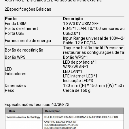
AX6 PRO E* E significa LTE versão de antena externa
2Especificações Básicas
Ponto
Descrição
Fenda USIM
1.8V/3.0V USIM 2FF
Porto de Ethemet
RJ45*1, LAN, 10/100 sensores aut
Porta USB
USB2.0*1
Input:Range universal de 100v~240
Fornecimento de energia
Saída: 12 V DC/1A
Toque no botão táctil. Pressione p
Botão de redefinição
restaurar as configurações de fábri
Botão WPS
Botão WPS*1
LED de potência*1
WPS/WLAN*1
LED
LED LAN*1
Indicadores
LTE Internet LED*1
Indicação LED*3
Dimensões
120 mm ((H) * 150 mm ((W) * 50 mm
Peso
Cerca de 160 g.
Especificações técnicas 4G/3G/2G