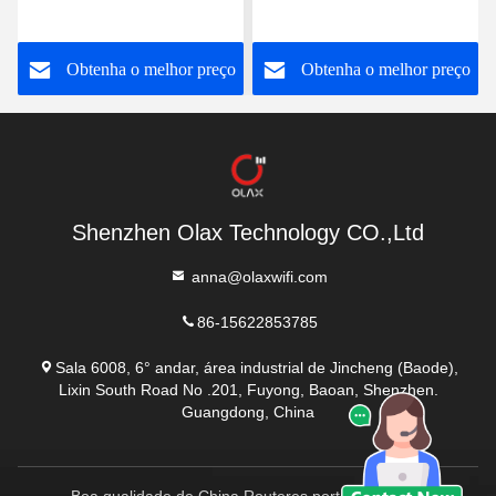
destravou o router que 4G
do CPE 4G mini WiFi de
o RJ45 MOVE OLAX AX6
OLAX AX6 PRO
o
Obtenha o melhor preço
Obtenha o melhor preço
PRO
Shenzhen Olax Technology CO.,Ltd
anna@olaxwifi.com
86-15622853785
Sala 6008, 6° andar, área industrial de Jincheng (Baode),
Lixin South Road No .201, Fuyong, Baoan, Shenzhen.
Guangdong, China