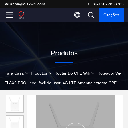
anna@olaxwifi.com
86-15622853785
Citações
Produtos
Para Casa
>
Produtos
>
Router Do CPE Wifi
>
Roteador Wi-
Fi AX6 PRO Leve, fácil de usar, 4G LTE Antenna externa CPE
para conexão sem fio forte e estável