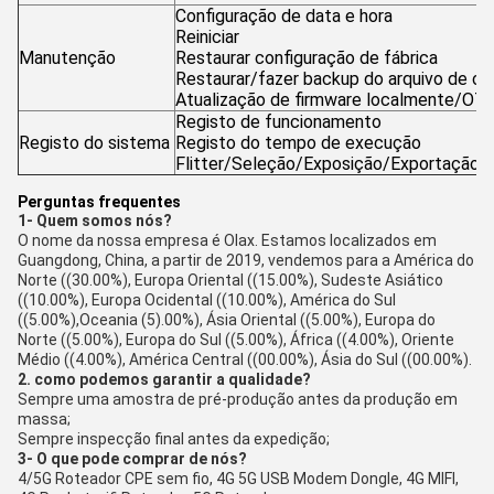
Configuração de data e hora
Reiniciar
Manutenção
Restaurar configuração de fábrica
Restaurar/fazer backup do arquivo de co
Atualização de firmware localmente/OTA
Registo de funcionamento
Registo do sistema
Registo do tempo de execução
Flitter/Seleção/Exposição/Exportação
Perguntas frequentes
1- Quem somos nós?
O nome da nossa empresa é Olax. Estamos localizados em
Guangdong, China, a partir de 2019, vendemos para a América do
Norte ((30.00%), Europa Oriental ((15.00%), Sudeste Asiático
((10.00%), Europa Ocidental ((10.00%), América do Sul
((5.00%),Oceania (5).00%), Ásia Oriental ((5.00%), Europa do
Norte ((5.00%), Europa do Sul ((5.00%), África ((4.00%), Oriente
Médio ((4.00%), América Central ((00.00%), Ásia do Sul ((00.00%).
2. como podemos garantir a qualidade?
Sempre uma amostra de pré-produção antes da produção em
massa;
Sempre inspecção final antes da expedição;
3- O que pode comprar de nós?
4/5G Roteador CPE sem fio, 4G 5G USB Modem Dongle, 4G MIFI,