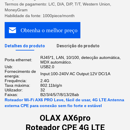
Termos de pagamento: L/C, D/A, D/P, T/T, Western Union,
MoneyGram
Habilidade da fonte: 1000piece/month
Obtenha o melhor preço
Detalhes do produto
Descrição do produto
RJ45*1, LAN, 10/100, detecção automática,
Porta ethernet:
MDX automático.
Usb:
USB2.0
Fornecimento de
Input:100-240V AC Output:12V DC/1A
energia:
Frequência:
2.4G
Taxa máxima:
802.11b/g/n
Utilizador:
32
Faixas:
B2/3/4/5/7/8/13/28ab
Roteador Wi-Fi AX6 PRO Leve, fácil de usar, 4G LTE Antenna
externa CPE para conexão sem fio forte e estável
OLAX AX6pro
Roteador CPE 4G LTE