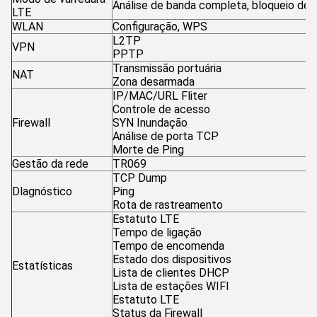
Análise de banda completa, bloqueio de f
LTE
WLAN
Configuração, WPS
L2TP
VPN
PPTP
Transmissão portuária
NAT
Zona desarmada
IP/MAC/URL Fliter
Controle de acesso
Firewall
SYN Inundação
Análise de porta TCP
Morte de Ping
Gestão da rede
TR069
TCP Dump
Dlagnóstico
Ping
Rota de rastreamento
Estatuto LTE
Tempo de ligação
Tempo de encomenda
Estado dos dispositivos
Estatísticas
Lista de clientes DHCP
Lista de estações WIFI
Estatuto LTE
Status da Firewall